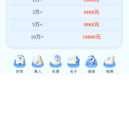
杭州航立增材制造科技有限公司
浙江机电职业技术竞彩篮球app就业协
议...
蓝箭航天技术有限公司
竞彩篮球app:站内搜索
竞彩篮球app:友情链接