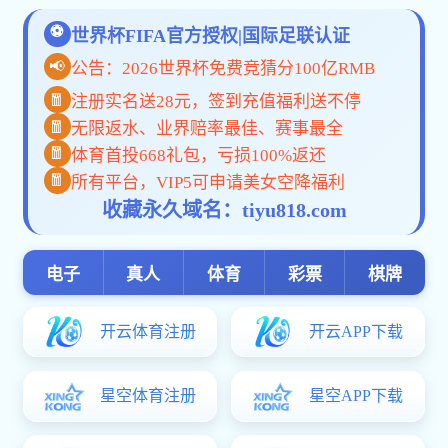
1
2
3
4
竞彩篮球app:
新闻中
专业介绍
文档下载
更多+
更多+
工业机器人专业宣传视频
材料成型及控制技术专业介绍
理化测试与质检技术专业介绍
工业机器人技术专业介绍
理化测试与质检技术专业宣传视频
杰出教师奖！隆重表彰！
材料成型及控制技术专业宣传视频
教务处--最多跑一次各部门业务...
芳华十载，叙师生情，话同窗
毕业生推荐表
校际携手研匠心 数智赋能育师资