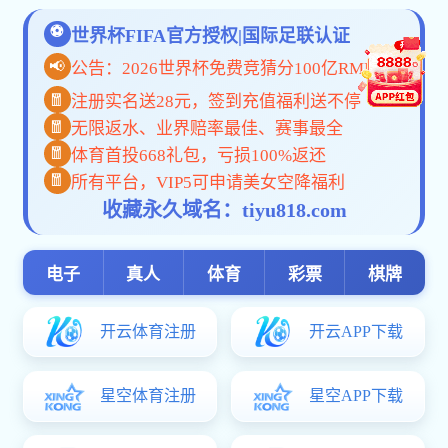
发布
20130105093011965.d
浙江省杭州
Copyright ? 竞彩篮球app
浙
竞彩篮球app-天津光电